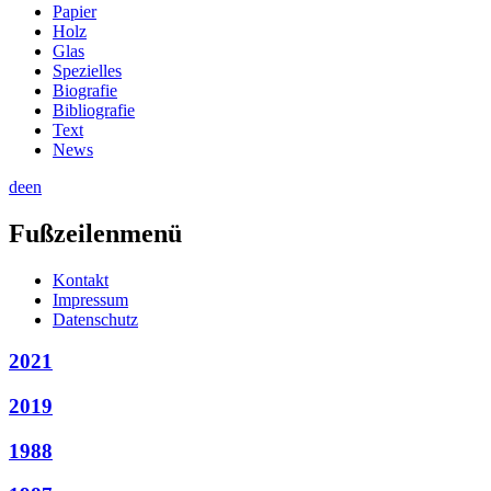
Papier
Holz
Glas
Spezielles
Biografie
Bibliografie
Text
News
de
en
Fußzeilenmenü
Kontakt
Impressum
Datenschutz
2021
2019
1988